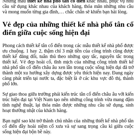
Những mẫu t
hiết kế nhà phố tân cổ điển
khác nhau, phục vụ nhu
cầu sử dụng khác nhau của khách hàng, thỏa mãn những nhu cầu
và mong muốn từng gia đình,… chắc chắn sẽ khiến bạn hài lòng.
Vẻ đẹp của những thiết kế nhà phố tân cổ
điển giữa cuộc sống hiện đại
Phong cách thiết kế tân cổ điển trong các mẫu thiết kế nhà phố được
ưu chuộng. 1 hay 2, thậm chí 3 mặt tiền của công trình cũng được
thiết kế đăng đối, tuân thủ theo những quy tắc, nguyên tắc trong
thiết kế. Vẻ đẹp hoài cổ, tĩnh mịch của những công trình thiết kế
nhà phố tân cổ điển châu âu xen lẫn trong cuộc sống hiện đại đã trở
thành một xu hướng xây dựng được yêu thích hiện nay. Đang ngày
càng phát triển tại nước ta, đặc biệt là ở các khu vực đô thị, thành
phố lớn.
Sự giao thoa giữa trường phái kiến trúc tân cổ điển châu âu với kiến
trúc hiện đại tại Việt Nam tạo nên những công trình vừa mang đậm
tính nghệ thuật, lại thỏa mãn được những nhu cầu sử dụng, sinh
hoạt thường nhật của khách hàng.
Bạn nghĩ sao khi trở thành chủ nhân của những thiết kế nhà phố tân
cổ điển đầy hoài niệm cổ xưa và sự sang trọng cầu kì giữa cuộc
sống hiện đại bộn bề này.