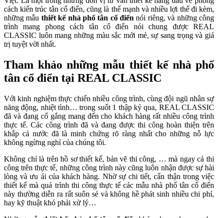
Việt. Là một trong những đơn vị tư vấn thiết kế hàng đầu về phong
cách kiến trúc tân cổ điển, cũng là thế mạnh và nhiều lợi thế đi kèm,
những mẫu
thiết kế nhà phố tân cổ điển
nói riêng, và những công
trình mang phong cách tân cổ điển nói chung được REAL
CLASSIC luôn mang những màu sắc mới mẻ, sự sang trọng và giá
trị tuyệt vời nhất.
Tham khảo những mẫu thiết kế nhà phố
tân cổ điển tại REAL CLASSIC
Với kinh nghiệm thực chiến nhiều công trình, cùng đội ngũ nhân sự
năng động, nhiệt tình… trong suốt 1 thập kỷ qua, REAL CLASSIC
đã và đang cố gắng mang đến cho khách hàng rất nhiều công trình
thực tế. Các công trình đã và đang được thi công hoàn thiện trên
khắp cả nước đã là minh chứng rõ ràng nhất cho những nỗ lực
không ngừng nghỉ của chúng tôi.
Không chỉ là trên hồ sơ thiết kế, bản vẽ thi công, … mà ngay cả thi
công trên thực tế, những công trình này cũng luôn nhận được sự hài
lòng và ưu ái của khách hàng. Nhờ sự chi tiết, cẩn thận trong việc
thiết kế mà quá trình thi công thực tế các mẫu nhà phố tân cổ điển
này thường diễn ra rất suôn sẻ và không hề phát sinh nhiều chi phí,
hay kỹ thuật khó phải xử lý…