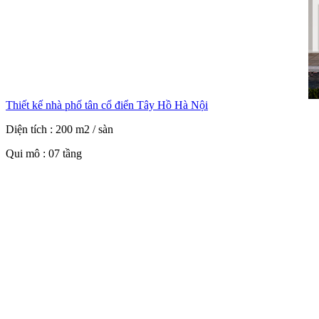
Thiết kế nhà phố tân cổ điển Tây Hồ Hà Nội
Diện tích : 200 m2 / sàn
Qui mô : 07 tầng