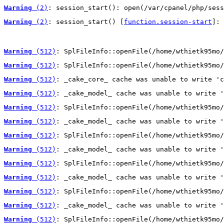
Warning
 (2)
: session_start(): open(/var/cpanel/php/sess
Warning
 (2)
: session_start() [
function.session-start
]: 
Warning
 (512)
: SplFileInfo::openFile(/home/wthietk95mo/
Warning
 (512)
: SplFileInfo::openFile(/home/wthietk95mo/
Warning
 (512)
: _cake_core_ cache was unable to write 'c
Warning
 (512)
: _cake_model_ cache was unable to write '
Warning
 (512)
: SplFileInfo::openFile(/home/wthietk95mo/
Warning
 (512)
: _cake_model_ cache was unable to write '
Warning
 (512)
: SplFileInfo::openFile(/home/wthietk95mo/
Warning
 (512)
: _cake_model_ cache was unable to write '
Warning
 (512)
: SplFileInfo::openFile(/home/wthietk95mo/
Warning
 (512)
: _cake_model_ cache was unable to write '
Warning
 (512)
: SplFileInfo::openFile(/home/wthietk95mo/
Warning
 (512)
: _cake_model_ cache was unable to write '
Warning
 (512)
: SplFileInfo::openFile(/home/wthietk95mo/