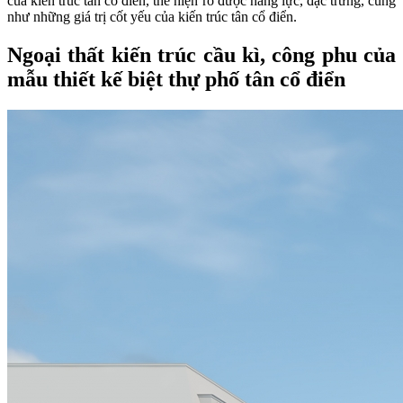
của kiến trúc tân cổ điển, thể hiện rõ được năng lực, đặc trưng, cũng
như những giá trị cốt yếu của kiến trúc tân cổ điển.
Ngoại thất kiến trúc cầu kì, công phu của
mẫu thiết kế biệt thự phố tân cổ điển