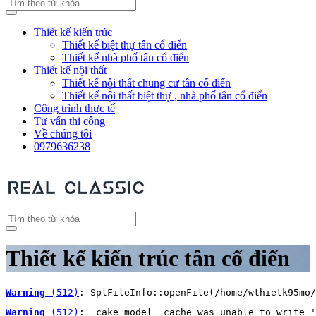
Thiết kế kiến trúc
Thiết kế biệt thự tân cổ điển
Thiết kế nhà phố tân cổ điển
Thiết kế nội thất
Thiết kế nội thất chung cư tân cổ điển
Thiết kế nội thất biệt thự , nhà phố tân cổ điển
Công trình thực tế
Tư vấn thi công
Về chúng tôi
0979636238
Thiết kế kiến trúc tân cổ điển
Warning
 (512)
: SplFileInfo::openFile(/home/wthietk95mo/
Warning
 (512)
: _cake_model_ cache was unable to write '