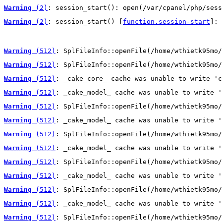
Warning
 (2)
: session_start(): open(/var/cpanel/php/sess
Warning
 (2)
: session_start() [
function.session-start
]: 
Warning
 (512)
: SplFileInfo::openFile(/home/wthietk95mo/
Warning
 (512)
: SplFileInfo::openFile(/home/wthietk95mo/
Warning
 (512)
: _cake_core_ cache was unable to write 'c
Warning
 (512)
: _cake_model_ cache was unable to write '
Warning
 (512)
: SplFileInfo::openFile(/home/wthietk95mo/
Warning
 (512)
: _cake_model_ cache was unable to write '
Warning
 (512)
: SplFileInfo::openFile(/home/wthietk95mo/
Warning
 (512)
: _cake_model_ cache was unable to write '
Warning
 (512)
: SplFileInfo::openFile(/home/wthietk95mo/
Warning
 (512)
: _cake_model_ cache was unable to write '
Warning
 (512)
: SplFileInfo::openFile(/home/wthietk95mo/
Warning
 (512)
: _cake_model_ cache was unable to write '
Warning
 (512)
: SplFileInfo::openFile(/home/wthietk95mo/