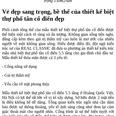
trọng 150m2/sàn
Vẻ đẹp sang trọng, bề thế của thiết kế biệt
thự phố tân cổ điển đẹp
Phối cảnh tổng thể của mẫu thiết kế biệt thự phố tân cổ điển được
thể hiện một cách rõ ràng và ấn tượng. Không gian sống tiện nghi,
đẳng cấp kèm theo giá trị thẩm mỹ cao luôn là mơ ước của nhiều
người về một không gian sống. Hiểu được điều đó, đội ngũ kiến
trúc sư của REAL CLASSIC đã đưa ra phương án thiết kế kiến trúc
mẫu nhà biệt thự phố tân cổ điển 5.5 tầng cho gia đình chủ đầu tư.
Mẫu thiết kế thỏa mãn được cả 3 yếu tố:
- Công năng sử dụng
- Giá trị thẩm mỹ
- Yêu cầu về mặt phong thủy
Mẫu thiết kế biệt thự phố tân cổ điển 5.5 tầng ở Hoàng Quốc Việt,
Hà Nội có lợi thế rất lớn về vị trí xây dựng. Sở hữu được 2 mặt tiền
là điều không hề dễ dàng. Tổng quan kiến trúc ngôi nhà cần đảm
bảo được sự thông thoáng, yếu tố ánh sáng cũng như đem lại cảm
giác thoải mái cho người nhìn. Công trình là sự thể hiện tuyệt vời