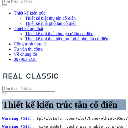
Thiết kế kiến trúc
Thiết kế biệt thự tân cổ điển
Thiết kế nhà phố tân cổ điển
Thiết kế nội thất
Thiết kế nội thất chung cư tân cổ điển
Thiết kế nội thất biệt thự , nhà phố tân cổ điển
Công trình thực tế
Tư vấn thi công
Về chúng tôi
0979636238
Thiết kế kiến trúc tân cổ điển
Warning
 (512)
: SplFileInfo::openFile(/home/wthietk95mo/
Warning
 (512)
: _cake_model_ cache was unable to write '