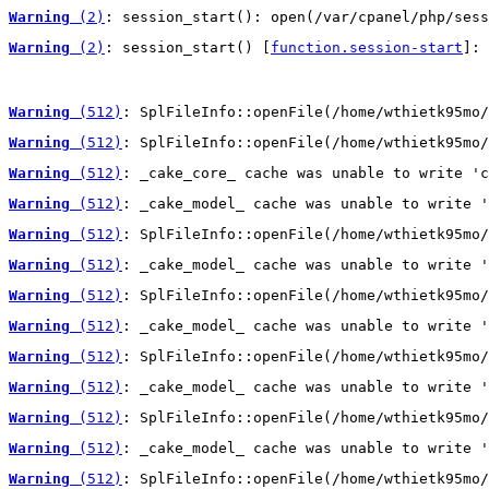
Warning
 (2)
: session_start(): open(/var/cpanel/php/sess
Warning
 (2)
: session_start() [
function.session-start
]: 
Warning
 (512)
: SplFileInfo::openFile(/home/wthietk95mo/
Warning
 (512)
: SplFileInfo::openFile(/home/wthietk95mo/
Warning
 (512)
: _cake_core_ cache was unable to write 'c
Warning
 (512)
: _cake_model_ cache was unable to write '
Warning
 (512)
: SplFileInfo::openFile(/home/wthietk95mo/
Warning
 (512)
: _cake_model_ cache was unable to write '
Warning
 (512)
: SplFileInfo::openFile(/home/wthietk95mo/
Warning
 (512)
: _cake_model_ cache was unable to write '
Warning
 (512)
: SplFileInfo::openFile(/home/wthietk95mo/
Warning
 (512)
: _cake_model_ cache was unable to write '
Warning
 (512)
: SplFileInfo::openFile(/home/wthietk95mo/
Warning
 (512)
: _cake_model_ cache was unable to write '
Warning
 (512)
: SplFileInfo::openFile(/home/wthietk95mo/