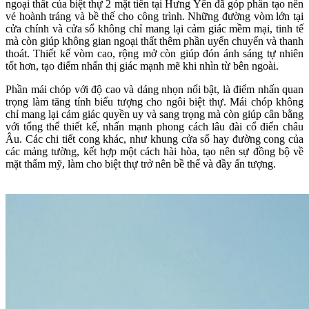
ngoại thất của biệt thự 2 mặt tiền tại Hưng Yên đã góp phần tạo nên
vẻ hoành tráng và bề thế cho công trình. Những đường vòm lớn tại
cửa chính và cửa sổ không chỉ mang lại cảm giác mềm mại, tinh tế
mà còn giúp không gian ngoại thất thêm phần uyển chuyển và thanh
thoát. Thiết kế vòm cao, rộng mở còn giúp đón ánh sáng tự nhiên
tốt hơn, tạo điểm nhấn thị giác mạnh mẽ khi nhìn từ bên ngoài.
Phần mái chóp với độ cao và dáng nhọn nổi bật, là điểm nhấn quan
trọng làm tăng tính biểu tượng cho ngôi biệt thự. Mái chóp không
chỉ mang lại cảm giác quyền uy và sang trọng mà còn giúp cân bằng
với tổng thể thiết kế, nhấn mạnh phong cách lâu đài cổ điển châu
Âu. Các chi tiết cong khác, như khung cửa sổ hay đường cong của
các mảng tường, kết hợp một cách hài hòa, tạo nên sự đồng bộ về
mặt thẩm mỹ, làm cho biệt thự trở nên bề thế và đầy ấn tượng.