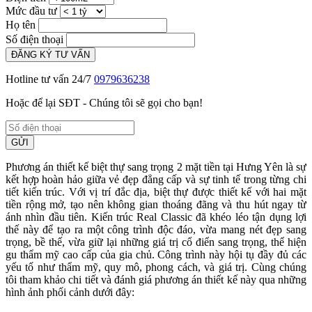
Mức đầu tư
Họ tên
Số điện thoại
ĐĂNG KÝ TƯ VẤN
Hotline tư vấn 24/7
0979636238
Hoặc để lại SĐT - Chúng tôi sẽ gọi cho bạn!
GỬI
Phương án thiết kế biệt thự sang trọng 2 mặt tiền tại Hưng Yên là sự
kết hợp hoàn hảo giữa vẻ đẹp đẳng cấp và sự tinh tế trong từng chi
tiết kiến trúc. Với vị trí đắc địa, biệt thự được thiết kế với hai mặt
tiền rộng mở, tạo nên không gian thoáng đãng và thu hút ngay từ
ánh nhìn đầu tiên. Kiến trúc Real Classic đã khéo léo tận dụng lợi
thế này để tạo ra một công trình độc đáo, vừa mang nét đẹp sang
trọng, bề thế, vừa giữ lại những giá trị cổ điển sang trọng, thể hiện
gu thẩm mỹ cao cấp của gia chủ. Công trình này hội tụ đầy đủ các
yếu tố như thẩm mỹ, quy mô, phong cách, và giá trị. Cùng chúng
tôi tham khảo chi tiết và đánh giá phương án thiết kế này qua những
hình ảnh phối cảnh dưới đây: