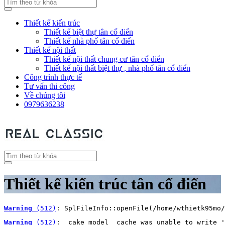
Thiết kế kiến trúc
Thiết kế biệt thự tân cổ điển
Thiết kế nhà phố tân cổ điển
Thiết kế nội thất
Thiết kế nội thất chung cư tân cổ điển
Thiết kế nội thất biệt thự , nhà phố tân cổ điển
Công trình thực tế
Tư vấn thi công
Về chúng tôi
0979636238
Thiết kế kiến trúc tân cổ điển
Warning
 (512)
: SplFileInfo::openFile(/home/wthietk95mo/
Warning
 (512)
: _cake_model_ cache was unable to write '