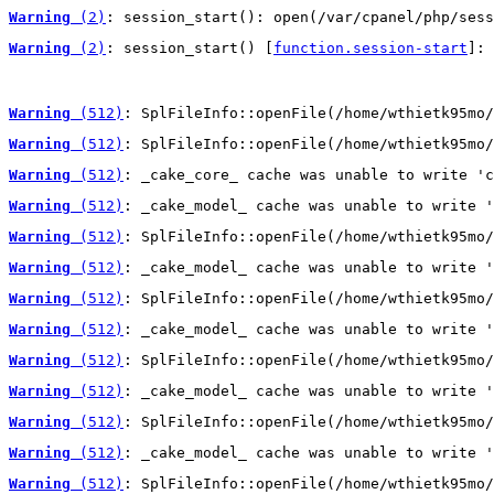
Warning
 (2)
: session_start(): open(/var/cpanel/php/sess
Warning
 (2)
: session_start() [
function.session-start
]: 
Warning
 (512)
: SplFileInfo::openFile(/home/wthietk95mo/
Warning
 (512)
: SplFileInfo::openFile(/home/wthietk95mo/
Warning
 (512)
: _cake_core_ cache was unable to write 'c
Warning
 (512)
: _cake_model_ cache was unable to write '
Warning
 (512)
: SplFileInfo::openFile(/home/wthietk95mo/
Warning
 (512)
: _cake_model_ cache was unable to write '
Warning
 (512)
: SplFileInfo::openFile(/home/wthietk95mo/
Warning
 (512)
: _cake_model_ cache was unable to write '
Warning
 (512)
: SplFileInfo::openFile(/home/wthietk95mo/
Warning
 (512)
: _cake_model_ cache was unable to write '
Warning
 (512)
: SplFileInfo::openFile(/home/wthietk95mo/
Warning
 (512)
: _cake_model_ cache was unable to write '
Warning
 (512)
: SplFileInfo::openFile(/home/wthietk95mo/