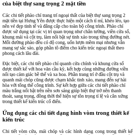
của biệt thự sang trọng 2 mặt tiền
Các chi tiết phào chỉ trang trí ngoại thất của biệt thự sang trọng 2
mặt tiền tại Hưng Yên được thực hiện một cách tỉ mỉ, khéo léo, tạo
nên vẻ đẹp tinh tế và đẳng cấp cho toàn bộ công trình. Phào chỉ
được sử dụng tại các vị trí quan trọng như chân tường, viền cửa sổ,
khung mái và cột trụ, làm nổi bật sự tinh xảo trong từng đường nét.
Mỗi đường phào đều có độ cong, uốn lượn mềm mại nhưng vẫn
mang sự sắc sảo, góp phần tô điểm cho kiến trúc ngoại thất theo
phong cách lâu đài.
Đặc biệt, các chi tiết phào chỉ quanh cửa chính và khung cửa sổ
được thiết kế với hoa văn cầu kỳ, kết hợp cùng những đường viền
nổi tạo cảm giác bề thế và xa hoa. Phần trang trí ở đầu cột trụ và
quanh mái chóp cũng được chạm khắc tinh xảo, mang đến sự hài
hòa với tổng thể công trình. Sự kết hợp giữa các chi tiết phào chỉ
màu trắng nổi bật trên nền sơn sáng giúp biệt thự trở nên thanh
thoát, sang trọng, đồng thời thể hiện sự tôn trọng tỉ lệ và cân xứng
trong thiết kế kiến trúc cổ điển.
Ứng dụng các chi tiết dạng hình vòm trong thiết kế
kiến trúc
Chi tiết vòm cửa, mái chóp và các hình dạng cong trong thiết kế