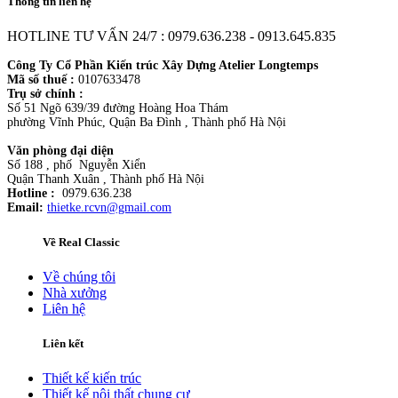
Thông tin liên hệ
HOTLINE TƯ VẤN 24/7 : 0979.636.238 - 0913.645.835
Công Ty Cổ Phần Kiến trúc Xây Dựng Atelier Longtemps
Mã số thuế :
0107633478
Trụ sở chính :
Số 51 Ngõ 639/39 đường Hoàng Hoa Thám
phường Vĩnh Phúc, Quận Ba Đình , Thành phố Hà Nội
Văn phòng đại diện
Số 188 , phố Nguyễn Xiển
Quận Thanh Xuân , Thành phố Hà Nội
Hotline :
0979.636.238
Email:
thietke.rcvn@gmail.com
Về Real Classic
Về chúng tôi
Nhà xưởng
Liên hệ
Liên kết
Thiết kế kiến trúc
Thiết kế nội thất chung cư