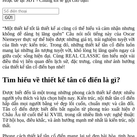
Hoặc để lại SĐT - Chúng tôi sẽ gọi cho bạn!
GỬI
“Một thiết kế tốt là thiết kế ai cũng có thể hiểu và cảm nhận nhưng
không dễ dàng bị lãng quên” Câu nói nổi tiếng này của Oscar
Niemeyer thực sự thể hiện được những giá trị, trải nghiệm tuyệt vời
của lĩnh vực kiến trúc. Trong đó, những thiết kế tân cổ điển luôn
mang lại những ấn tượng tuyệt vời, khó lòng bị lãng quên ngay cả
giữa cuộc sống hiện đại. Cùng REAL CLASSIC tìm hiểu một vài
điều thú vị liên quan đến lịch sử, đặc trưng, cũng như ảnh hưởng
của thiết kế tân cổ điển bạn nhé!
Tìm hiểu về thiết kế tân cổ điển là gì?
Được biết đến là một trong những phong cách thiết kế được nhiều
người yêu thích và lựa chọn hiện nay. Kiến trúc, nội thất tân cổ điển
hấp dẫn mọi người bằng vẻ đẹp lôi cuốn, chuẩn mực và cân đối.
Tân cổ điển được biết đến bắt nguồn từ phong trào xuất hiện ở
Châu Âu từ cuối thế kỉ XVIII, trong rất nhiều lĩnh vực nghệ thuật:
Từ hội họa, điêu khắc, và ảnh hưởng mạnh mẽ nhất là kiến trúc, nội
thất.
Phong cách thiết kế tân cổ điển mang lại vẻ đẹp hài hòa, tinh hoa