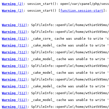
Warning
 (2)
: session_start(): open(/var/cpanel/php/sess
Warning
 (2)
: session_start() [
function.session-start
]: 
Warning
 (512)
: SplFileInfo::openFile(/home/wthietk95mo/
Warning
 (512)
: SplFileInfo::openFile(/home/wthietk95mo/
Warning
 (512)
: _cake_core_ cache was unable to write 'c
Warning
 (512)
: _cake_model_ cache was unable to write '
Warning
 (512)
: SplFileInfo::openFile(/home/wthietk95mo/
Warning
 (512)
: _cake_model_ cache was unable to write '
Warning
 (512)
: SplFileInfo::openFile(/home/wthietk95mo/
Warning
 (512)
: _cake_model_ cache was unable to write '
Warning
 (512)
: SplFileInfo::openFile(/home/wthietk95mo/
Warning
 (512)
: _cake_model_ cache was unable to write '
Warning
 (512)
: SplFileInfo::openFile(/home/wthietk95mo/
Warning
 (512)
: _cake_model_ cache was unable to write '
Warning
 (512)
: SplFileInfo::openFile(/home/wthietk95mo/