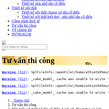
Thiết kế nhà phố tân cổ điển
Thiết kế nội thất
Thiết kế nội thất chung cư tân cổ điển
Thiết kế nội thất biệt thự , nhà phố tân cổ điển
Công trình thực tế
Tư vấn thi công
Về chúng tôi
0979636238
Tư vấn thi công
Warning
 (512)
: SplFileInfo::openFile(/home/wthietk95mo/
Warning
 (512)
: _cake_model_ cache was unable to write '
Warning
 (512)
: SplFileInfo::openFile(/home/wthietk95mo/
Warning
 (512)
: _cake_model_ cache was unable to write '
Trang chủ
Tư vấn thi công